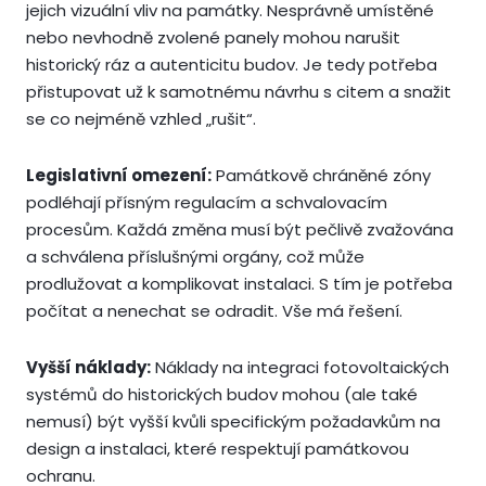
jejich vizuální vliv na památky. Nesprávně umístěné
nebo nevhodně zvolené panely mohou narušit
historický ráz a autenticitu budov. Je tedy potřeba
přistupovat už k samotnému návrhu s citem a snažit
se co nejméně vzhled „rušit“.
Legislativní omezení:
Památkově chráněné zóny
podléhají přísným regulacím a schvalovacím
procesům. Každá změna musí být pečlivě zvažována
a schválena příslušnými orgány, což může
prodlužovat a komplikovat instalaci. S tím je potřeba
počítat a nenechat se odradit. Vše má řešení.
Vyšší náklady:
Náklady na integraci fotovoltaických
systémů do historických budov mohou (ale také
nemusí) být vyšší kvůli specifickým požadavkům na
design a instalaci, které respektují památkovou
ochranu.