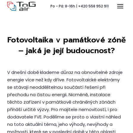
Po - Pá: 8-16h | +420 558 952 911
Menu
Fotovoltaika v památkové zóně
T
– jaká je její budoucnost?
V dnešní době klademe důraz na obnovitelné zdroje
energie více než kdy dříve. Fotovoltaické elektrárny
Pr
se stávají neoddělitelnou součástí řešení při
přechodu na čistou energii. Nicméně, instalace
P
těchto zařízení v památkově chráněných zónách
přináší určité výzvy. Pro majitele nemovitostí, i pro
dodavatele FVE. Podělíme se proto o vlastní náhled
Ko
na toto aktuální téma, jeho výhody, nevýhody a
Po 
možnosti, které se v poslední době v této oblasti