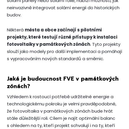
solární panely nebo solární fólie, nabízí možnosti, jak
neinvazivně integrovat solární energii do historických
budov.
Některá
města a obce začínají s pilotními
projekty, které testují různé přístupy k instalaci
fotovoltaiky v památkových zónách
. Tyto projekty
slouží jako modely pro další implementaci a pomáhají
s vypracováním nových standardů a směrnic.
Jaká je budoucnost FVE v památkových
zónách?
Vzhledem k rostoucí potřebě udržitelné energie a
technologickému pokroku je velmi pravděpodobné,
že fotovoltaika v památkových zónách bude hrát
stále důležitější roli. Cílem je najít optimální balanc
s ohledem na ty, kteří projekt schvalují i na ty, kteří