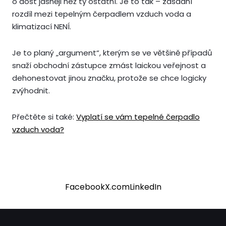
o dost jasněji než ty ostatní. Je to tak – zásadní
rozdíl mezi tepelným čerpadlem vzduch voda a
klimatizací NENÍ.
Je to planý „argument“, kterým se ve většině případů
snaží obchodní zástupce zmást laickou veřejnost a
dehonestovat jinou značku, protože se chce logicky
zvýhodnit.
Přečtěte si také:
Vyplatí se vám tepelné čerpadlo
vzduch voda?
Facebook
X.com
LinkedIn