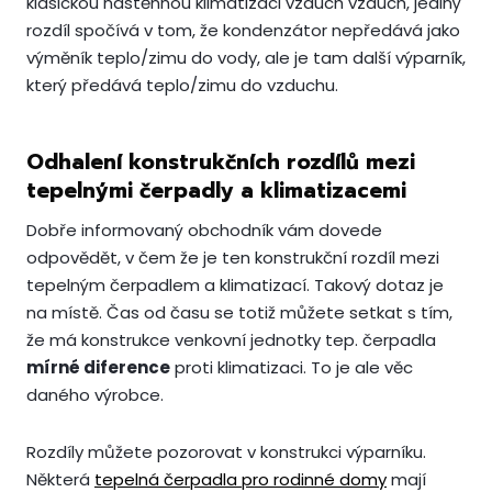
klasickou nástěnnou klimatizaci vzduch vzduch, jediný
rozdíl spočívá v tom, že kondenzátor nepředává jako
výměník teplo/zimu do vody, ale je tam další výparník,
který předává teplo/zimu do vzduchu.
Odhalení konstrukčních rozdílů mezi
tepelnými čerpadly a klimatizacemi
Dobře informovaný obchodník vám dovede
odpovědět, v čem že je ten konstrukční rozdíl mezi
tepelným čerpadlem a klimatizací. Takový dotaz je
na místě. Čas od času se totiž můžete setkat s tím,
že má konstrukce venkovní jednotky tep. čerpadla
mírné diference
proti klimatizaci. To je ale věc
daného výrobce.
Rozdíly můžete pozorovat v konstrukci výparníku.
Některá
tepelná čerpadla pro rodinné domy
mají