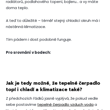
radiátorů, podlahového topení, bojleru… a vy máte
doma teplo.
A teď to důležité – téměř stejný chladicí okruh má i
nástěnná klimatizace.
Tím pádem i dost podobně funguje.
Pro srovnání v bodech:
Jak je tedy možné, že tepelné čerpadlo
topí i chladí a klimatizace také?
Z předchozích řádků jasně vyplývá, že pokud vedle
sebe postavíme
tepelné čerpadlo vzduch voda
a