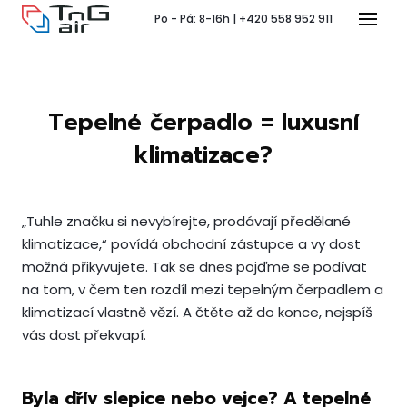
Po - Pá: 8-16h | +420 558 952 911
Menu
Tepelné čerpadlo = luxusní
T
klimatizace?
„Tuhle značku si nevybírejte, prodávají předělané
klimatizace,“ povídá obchodní zástupce a vy dost
Pr
možná přikyvujete. Tak se dnes pojďme se podívat
na tom, v čem ten rozdíl mezi tepelným čerpadlem a
P
klimatizací vlastně vězí. A čtěte až do konce, nejspíš
vás dost překvapí.
Ko
Byla dřív slepice nebo vejce? A tepelné
Po 