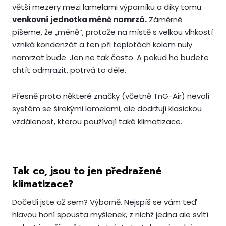
větší mezery mezi lamelami výparníku a díky tomu
venkovní jednotka méně namrzá.
Záměrně
píšeme, že „méně“, protože na místě s velkou vlhkostí
vzniká kondenzát a ten při teplotách kolem nuly
namrzat bude. Jen ne tak často. A pokud ho budete
chtít odmrazit, potrvá to déle.
Přesně proto některé značky (včetně TnG-Air) nevolí
systém se širokými lamelami, ale dodržují klasickou
vzdálenost, kterou používají také klimatizace.
Tak co, jsou to jen předražené
klimatizace?
Dočetli jste až sem? Výborně. Nejspíš se vám teď
hlavou honí spousta myšlenek, z nichž jedna ale svítí