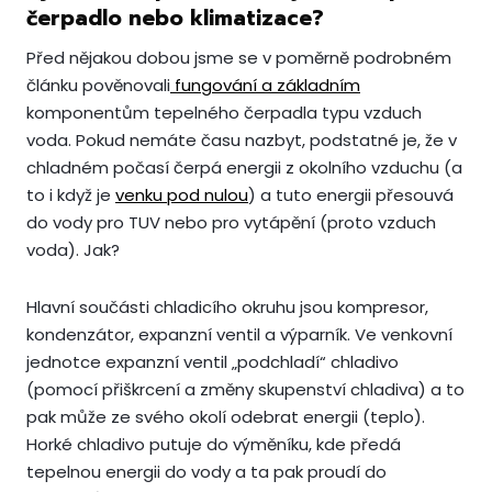
čerpadlo nebo klimatizace?
Před nějakou dobou jsme se v poměrně podrobném
článku pověnovali
fungování a základním
komponentům tepelného čerpadla typu vzduch
voda. Pokud nemáte času nazbyt, podstatné je, že v
chladném počasí čerpá energii z okolního vzduchu (a
to i když je
venku pod nulou
) a tuto energii přesouvá
do vody pro TUV nebo pro vytápění (proto vzduch
voda). Jak?
Hlavní součásti chladicího okruhu jsou kompresor,
kondenzátor, expanzní ventil a výparník. Ve venkovní
jednotce expanzní ventil „podchladí“ chladivo
(pomocí přiškrcení a změny skupenství chladiva) a to
pak může ze svého okolí odebrat energii (teplo).
Horké chladivo putuje do výměníku, kde předá
tepelnou energii do vody a ta pak proudí do