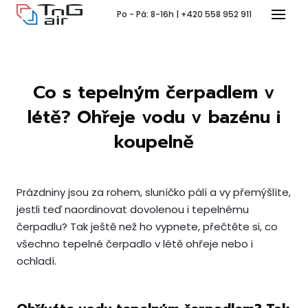
Po - Pá: 8-16h | +420 558 952 911
Menu
Co s tepelným čerpadlem v
T
létě? Ohřeje vodu v bazénu i
koupelně
Prázdniny jsou za rohem, sluníčko pálí a vy přemýšlíte,
Pr
jestli teď naordinovat dovolenou i tepelnému
P
čerpadlu? Tak ještě než ho vypnete, přečtěte si, co
všechno tepelné čerpadlo v létě ohřeje nebo i
ochladí.
Ko
Po 