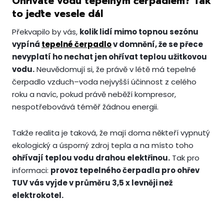
Ohříváte vodu tepelným čerpadlem? Tak
to jeďte vesele dál
Překvapilo by vás,
kolik lidí mimo topnou sezónu
vypíná
tepelné čerpadlo
v domnění, že se přece
nevyplatí ho nechat jen ohřívat teplou užitkovou
vodu.
Neuvědomují si, že právě v létě má tepelné
čerpadlo vzduch–voda nejvyšší účinnost z celého
roku a navíc, pokud právě neběží kompresor,
nespotřebovává téměř žádnou energii.
Takže realita je taková, že mají doma někteří vypnutý
ekologický a úsporný zdroj tepla a na místo toho
ohřívají teplou vodu drahou elektřinou.
Tak pro
informaci:
provoz tepelného čerpadla pro ohřev
TUV vás vyjde v průměru 3,5 x levněji než
elektrokotel.