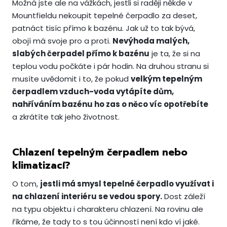
Možná jste ale na vážkách, jestli si raději někde v
Mountfieldu nekoupit tepelné čerpadlo za deset,
patnáct tisíc přímo k bazénu. Jak už to tak bývá,
obojí má svoje pro a proti.
Nevýhoda malých,
slabých čerpadel přímo k bazénu
je ta, že si na
teplou vodu počkáte i pár hodin. Na druhou stranu si
musíte uvědomit i to, že pokud
velkým tepelným
čerpadlem vzduch-voda vytápíte dům,
nahříváním bazénu ho zas o něco víc opotřebíte
a zkrátíte tak jeho životnost.
Chlazení tepelným čerpadlem nebo
klimatizací?
O tom,
jestli má smysl tepelné čerpadlo využívat i
na chlazení interiéru se vedou spory.
Dost záleží
na typu objektu i charakteru chlazení. Na rovinu ale
říkáme, že tady to s tou účinností není kdo ví jaké.