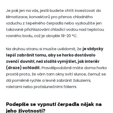
Je pak jen na vás, jestli budete chtít investovat do
klimatizace, konvektorů pro přenos chladného
vzduchu z tepelného čerpadla nebo vyzkoušíte jen
takzvané přichlazování chladící vodou nad teplotou
rosného bodu, což je obvykle 18-20 °C.
Na druhou stranu si musíte uvědomit, že
je vždycky
lepší zabránit tomu, aby se horko dostávalo
zvenčí dovnitř, než složitě vymýšlet, jak interiér
(draze) ochladit.
Pravděpodobně máte doma horko
prostě proto, že vám tam okny svítí slunce, čemuž se
dá poměrně rychle a levně zabránit žaluziemi,
roletami nebo protislunečními fóliemi.
Podepíše se vypnutí čerpadla nějak na
jeho životnosti?