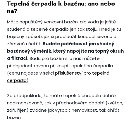
Tepelná čerpadla k bazénu: ano nebo
ne?
Máte napuštěný venkovní bazén, ale voda je ještě
studená a tepelné čerpadlo jen tak stojí… Hned je tu
báječný způsob, jak si prodloužit koupací sezónu a
zároveň ušetřit.
Budete potřebovat jen vhodný
bazénový výměník, který napojíte na topný okruh
a filtraci.
Sadu pro bazén si u nás můžete
přiobjednat rovnou při koupi tepelného čerpadla
(cenu najdete v sekci
příslušenství pro tepelná
čerpadla
).
Za předpokladu, že máte tepelné čerpadlo dobře
nadimenzované, tak v přechodovém období (květen,
září, říjen) zvládne jak vytopit nemovitost, tak ohřát
bazén.