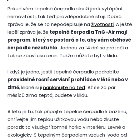
Pokud vám tepelné čerpadlo slouží jen k vytápění
nemovitosti, tak teď pravděpodobně stojí. Dobrá
zpráva je, že se to nepodepisuje na
životnosti
. A ještě
lepší zpráva je, že
tepelná čerpadla TnG-Air mají
program, který se postará o to, aby vám oběhové
čerpadlo nezatuhlo.
Jednou za 14 dní se protočí a
tak se zbaví usazenin. Takže můžete být v klidu.
I když je jedno, jestli tepelné čerpadlo podrobíte
pravidelné roční servisní prohlídce v létě nebo v
zimě
, klidně si ji
naplánujte na teď
. Až se za pár
měsíců zima zeptá, budete v klidu.
A léto je tu, tak připojte tepelné čerpadlo k bazénu,
ohřívejte jím teplou užitkovou vodu nebo zkuste
porazit to všudypřítomné horko v interiéru. Levně a
ekologicky. S tepelným čerpadlem vzduch-voda od