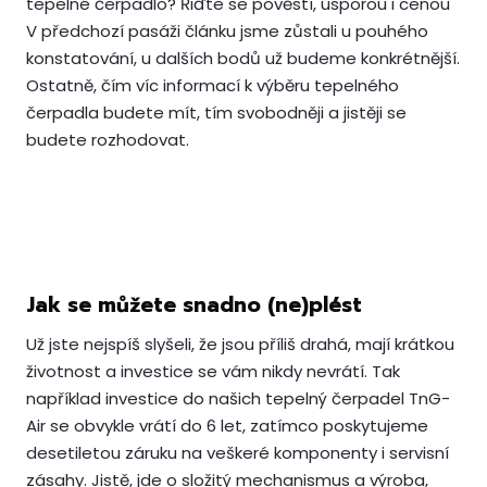
tepelné čerpadlo? Řiďte se pověstí, úsporou i cenou
V předchozí pasáži článku jsme zůstali u pouhého
konstatování, u dalších bodů už budeme konkrétnější.
Ostatně, čím víc informací k výběru tepelného
čerpadla budete mít, tím svobodněji a jistěji se
budete rozhodovat.
Jak se můžete snadno (ne)plést
Už jste nejspíš slyšeli, že jsou příliš drahá, mají krátkou
životnost a investice se vám nikdy nevrátí. Tak
například investice do našich tepelný čerpadel TnG-
Air se obvykle vrátí do 6 let, zatímco poskytujeme
desetiletou záruku na veškeré komponenty i servisní
zásahy. Jistě, jde o složitý mechanismus a výroba,