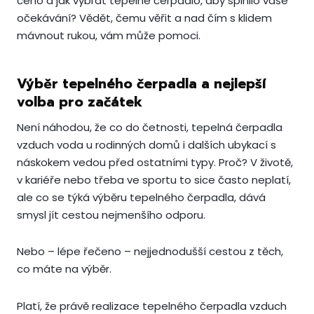
čeho a jak vybrat tepelné čerpadlo, aby splnilo vaše
očekávání? Vědět, čemu věřit a nad čím s klidem
mávnout rukou, vám může pomoci.
Výběr tepelného čerpadla a nejlepší
volba pro začátek
Není náhodou, že co do četnosti, tepelná čerpadla
vzduch voda u rodinných domů i dalších ubykací s
náskokem vedou před ostatními typy. Proč? V životě,
v kariéře nebo třeba ve sportu to sice často neplatí,
ale co se týká výběru tepelného čerpadla, dává
smysl jít cestou nejmenšího odporu.
Nebo – lépe řečeno – nejjednodušší cestou z těch,
co máte na výběr.
Platí, že právě realizace tepelného čerpadla vzduch