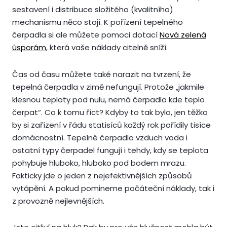
sestavení i distribuce složitého (kvalitního)
mechanismu něco stojí. K pořízení tepelného
čerpadla si ale můžete pomoci dotací
Nová zelená
úsporám
, která vaše náklady citelně sníží.
Čas od času můžete také narazit na tvrzení, že
tepelná čerpadla v zimě nefungují. Protože „jakmile
klesnou teploty pod nulu, nemá čerpadlo kde teplo
čerpat“. Co k tomu říct? Kdyby to tak bylo, jen těžko
by si zařízení v řádu statisíců každý rok pořídily tisíce
domácnostní. Tepelné čerpadlo vzduch voda i
ostatní typy čerpadel fungují i tehdy, kdy se teplota
pohybuje hluboko, hluboko pod bodem mrazu.
Fakticky jde o jeden z nejefektivnějších způsobů
vytápění. A pokud pomineme počáteční náklady, tak i
z provozně nejlevnějších.