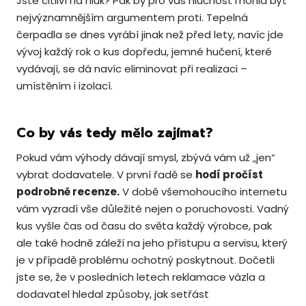
Jste citliví na hluk? Pak by pro vás hlučnost mohla být
nejvýznamnějším argumentem proti. Tepelná
čerpadla se dnes vyrábí jinak než před lety, navíc jde
vývoj každý rok o kus dopředu, jemné hučení, které
vydávají, se dá navíc eliminovat při realizaci –
umístěním i izolací.
Co by vás tedy mělo zajímat?
Pokud vám výhody dávají smysl, zbývá vám už „jen“
vybrat dodavatele. V první řadě se
hodí pročíst
podrobně recenze.
V době všemohoucího internetu
vám vyzradí vše důležité nejen o poruchovosti. Vadný
kus vyšle čas od času do světa každý výrobce, pak
ale také hodně záleží na jeho přístupu a servisu, který
je v případě problému ochotný poskytnout. Dočetli
jste se, že v posledních letech reklamace vázla a
dodavatel hledal způsoby, jak setřást