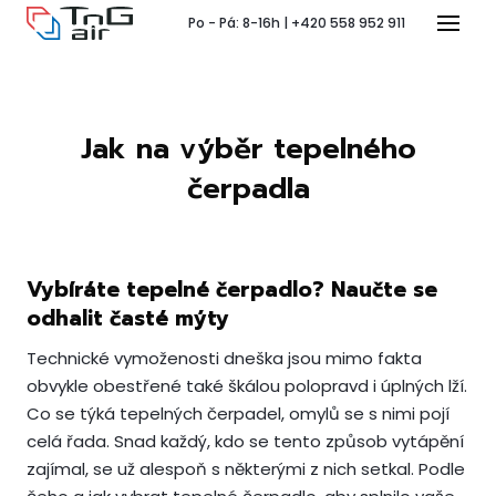
Po - Pá: 8-16h | +420 558 952 911
Menu
Jak na výběr tepelného
T
čerpadla
Vybíráte tepelné čerpadlo? Naučte se
odhalit časté mýty
Pr
P
Technické vymoženosti dneška jsou mimo fakta
obvykle obestřené také škálou polopravd i úplných lží.
Co se týká tepelných čerpadel, omylů se s nimi pojí
celá řada. Snad každý, kdo se tento způsob vytápění
Ko
zajímal, se už alespoň s některými z nich setkal. Podle
Po 