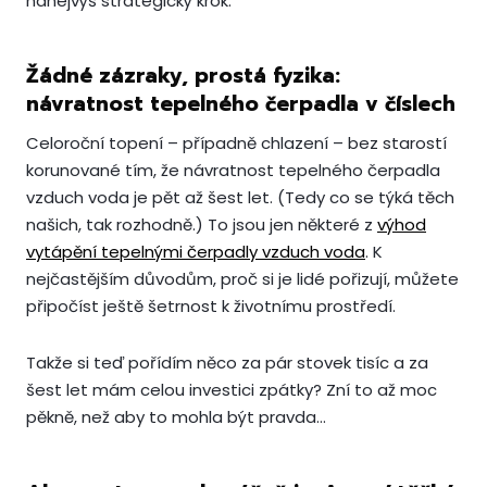
nanejvýš strategický krok.
Žádné zázraky, prostá fyzika:
návratnost tepelného čerpadla v číslech
Celoroční topení – případně chlazení – bez starostí
korunované tím, že návratnost tepelného čerpadla
vzduch voda je pět až šest let. (Tedy co se týká těch
našich, tak rozhodně.) To jsou jen některé z
výhod
vytápění tepelnými čerpadly vzduch voda
. K
nejčastějším důvodům, proč si je lidé pořizují, můžete
připočíst ještě šetrnost k životnímu prostředí.
Takže si teď pořídím něco za pár stovek tisíc a za
šest let mám celou investici zpátky? Zní to až moc
pěkně, než aby to mohla být pravda…