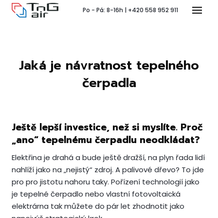
Po - Pá: 8-16h | +420 558 952 911
Menu
Jaká je návratnost tepelného
T
čerpadla
Ještě lepší investice, než si myslíte. Proč
„ano“ tepelnému čerpadlu neodkládat?
Pr
P
Elektřina je drahá a bude ještě dražší, na plyn řada lidí
nahlíží jako na „nejistý“ zdroj. A palivové dřevo? To jde
pro pro jistotu nahoru taky. Pořízení technologií jako
je tepelné čerpadlo nebo vlastní fotovoltaická
Ko
elektrárna tak můžete do pár let zhodnotit jako
Po 