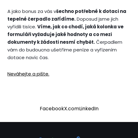
A jako bonus za vás v
šechno potřebné k dotaci na
tepelné čerpadlo zařídíme.
Doposud jsme jich
vyřídili tisíce.
Víme, jak co chodí, jaká kolonka ve
formuláři vyžaduje jaké hodnoty a co mezi
dokumenty k žádosti nesmí chybět.
Čerpadlem
vám do budoucna ušetříme peníze a vyřízením
dotace navíc čas.
Neváhejte a pište.
Facebook
X.com
LinkedIn