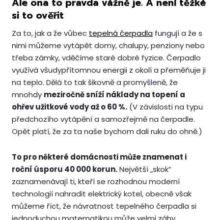
Ale ona to pravda vážně je. A není těžké
si to ověřit
Za to, jak a že vůbec
tepelná čerpadla
fungují a že s
nimi můžeme vytápět domy, chalupy, penziony nebo
třeba zámky, vděčíme staré dobré fyzice. Čerpadlo
využívá všudypřítomnou energii z okolí a přeměňuje ji
na teplo. Dělá to tak šikovně a promyšleně, že
mnohdy
meziročně sníží náklady na topení a
ohřev užitkové vody až o 60 %.
(V závislosti na typu
předchozího vytápění a samozřejmě na čerpadle.
Opět platí, že za ta naše bychom dali ruku do ohně.)
To pro některé domácnosti může znamenat i
roční úsporu 40 000 korun.
Největší „skok“
zaznamenávají ti, kteří se rozhodnou moderní
technologií nahradit elektrický kotel, obecně však
můžeme říct, že návratnost tepelného čerpadla si
jednoduchou matematikou může velmi záhy