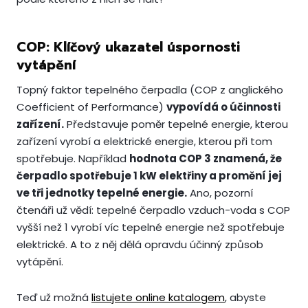
COP: Klíčový ukazatel úspornosti
vytápění
Topný faktor tepelného čerpadla (COP z anglického
Coefficient of Performance)
vypovídá o účinnosti
zařízení.
Představuje poměr tepelné energie, kterou
zařízení vyrobí a elektrické energie, kterou při tom
spotřebuje. Například
hodnota COP 3 znamená, že
čerpadlo spotřebuje 1 kW elektřiny a promění jej
ve tři jednotky tepelné energie.
Ano, pozorní
čtenáři už vědí: tepelné čerpadlo vzduch-voda s COP
vyšší než 1 vyrobí víc tepelné energie než spotřebuje
elektrické. A to z něj dělá opravdu účinný způsob
vytápění.
Teď už možná
listujete online katalogem
, abyste