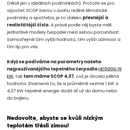
(nikoli jen v ideálních podmínkách). Protože se pro
výpočet SCOP berou v úvahu reálné klimatické
podmínky a spotřeba, je to daleko
přesnější a
realističtější číslo.
A právě podle něj byste měli
jednotlivé modely čerpadel mezi sebou porovnávat.
Samozřejmě čím vyšší hodnota, tím vyšší účinnost a
tím líp pro vás.
Když se podíváme na parametry našeho
nejpoužívanějšího tepelného čerpadla
HE1500Si 19
kW
, tak
tam máme SCOP 4,37
, což je docela pěkná
hodnota. Znamená to, že si průměrně vezme 1 kW a
4,37 kW tepelné energie dodá ať už do domu nebo
do bojleru.
Nedovolte, abyste se kvůli nízkým
teplotám třásli zimou!