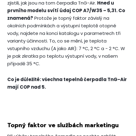
zjistili, jak jsou na tom čerpadla TnG-Air.
Hned u
prvního modelu svítí údaj COP A7/W35 – 5,31. Co
znamená?
Protože je topný faktor závislý na
okolních podmínkách a výstupní teplotě otopné
vody, najdete na konci katalogu v parametrech tři
varianty účinnosti. To, co se mění, je teplota
vstupního vzduchu (A jako AIR): 7 °C, 2 °C a - 2 °C. W
je pak zkratka po teplotu výstupní vody, v našem
případě 35 °C.
Co je důležité: všechna tepelná čerpadla TnG-Air
mají COP nad 5.
Topný faktor ve službách marketingu