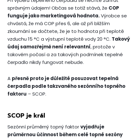
Při výběru tepelného čerpadla se nechte zahřát
správným údajem! Občas se totiž stává, že
COP
funguje jako marketingová hodnota.
Výrobce se
chvástá, že má COP přes 6, ale až při bližším
zkoumání se dočtete, že je to hodnota při teplotě
vzduchu 15 °C a výstupní teplotě vody 20 °C.
Takový
údaj samozřejmě není relevantní
, protože v
takovém počasí a za takových podmínek tepelné
čerpadlo nikdy fungovat nebude.
A
přesně proto je důležité posuzovat tepelná
čerpadla podle takzvaného sezónního topného
faktoru
– SCOP.
SCOP je král
Sezónní průměrný topný faktor
vyjadřuje
průměrnou účinnost během celé topné sezóny