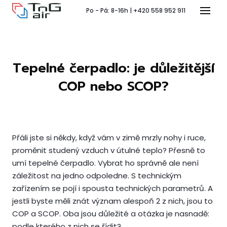
Po - Pá: 8-16h | +420 558 952 911
Menu
Tepelné čerpadlo: je důležitější
T
COP nebo SCOP?
Přáli jste si někdy, když vám v zimě mrzly nohy i ruce,
Pr
proměnit studený vzduch v útulné teplo? Přesně to
umí tepelné čerpadlo. Vybrat ho správně ale není
P
záležitost na jedno odpoledne. S technickým
zařízením se pojí i spousta technických parametrů. A
jestli byste měli znát význam alespoň 2 z nich, jsou to
Ko
COP a SCOP. Oba jsou důležité a otázka je nasnadě:
Po 
podle kterého z nich se řídit?