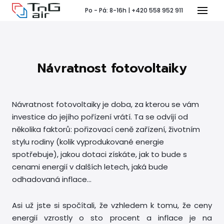
Po - Pá: 8-16h | +420 558 952 911
Menu
Návratnost fotovoltaiky
T
Návratnost fotovoltaiky je doba, za kterou se vám
investice do jejího pořízení vrátí. Ta se odvíjí od
několika faktorů: pořizovací ceně zařízení, životním
Pr
stylu rodiny (kolik vyprodukované energie
spotřebuje), jakou dotaci získáte, jak to bude s
P
cenami energií v dalších letech, jaká bude
odhadovaná inflace…
Ko
Asi už jste si spočítali, že vzhledem k tomu, že ceny
energií vzrostly o sto procent a inflace je na
Po 