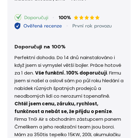
Doporučuji na 100%
Perfektní dohoda. Do 14 dnů nainstalováno i
když jsem si vymyslel větší bojler. Práce hotové
za 1 den.
Vše funkční. 100% doporučuji
. Firmu
jsem si našel a oslovil sám po půl roku hledání a
nabídek různých špatných prodejců a
neodborných lidí co nerozumí topenařině.
Chtěl jsem cenu, záruku, rychlost,
funkčnost a nebát se, že přijdu o peníze
.
Firma TnG Air s obchodním zástupcem panem
Čmelíkem a jeho realizační team jsou borci.
Mám za 350tis tepelko 15KW, 200L akumulačku