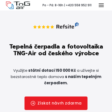
Po - Pá: 8-16h | +420 558 952 911
Menu
T
Tepelná čerpadla a fotovoltaika
TNG-Air od českého výrobce
Využijte
státní dotaci 150 000 Kč
a užívejte si
Pr
bezstarostné teplo domova
s naším tepelným
P
čerpadlem.
Ko
Získat návrh zdarma
Po 