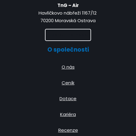
TnG – Air
Havlíčkovo nábřeží 1167/12
70200 Moravská Ostrava
Zobrazit na mapě
O společnosti
O nás
Ceník
Dotace
Kariéra
Recenze