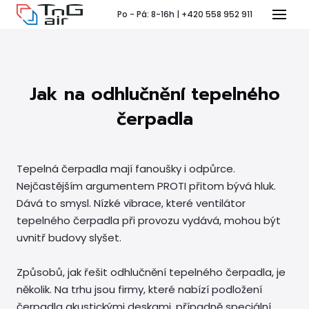
Po - Pá: 8-16h | +420 558 952 911
Menu
Jak na odhlučnění tepelného
T
čerpadla
Tepelná čerpadla mají fanoušky i odpůrce.
Nejčastějším argumentem PROTI přitom bývá hluk.
Pr
Dává to smysl. Nízké vibrace, které ventilátor
tepelného čerpadla při provozu vydává, mohou být
P
uvnitř budovy slyšet.
Způsobů, jak řešit odhlučnění tepelného čerpadla, je
Ko
několik. Na trhu jsou firmy, které nabízí podložení
Po 
čerpadla akustickými deskami, případně speciální